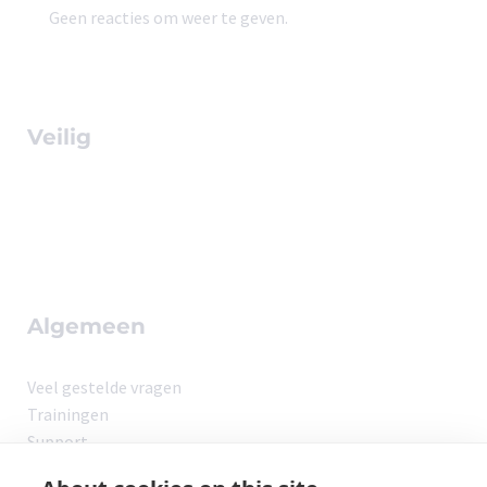
Geen reacties om weer te geven.
Veilig
Algemeen
Veel gestelde vragen
Trainingen
Support
Leveringsvoorwaarden